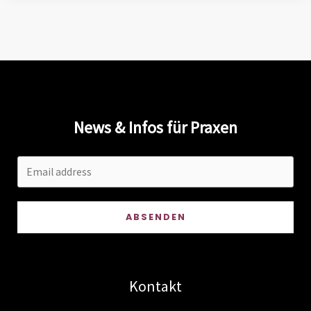
für
Arztpraxen
in
NRW
Deutschland
News & Infos für Praxen
ABSENDEN
Kontakt