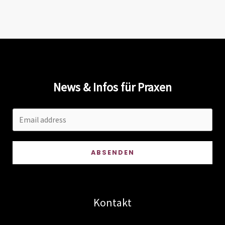
Aufrufsysteme
den
Praxisalltag
erleichtern
News & Infos für Praxen
ABSENDEN
Kontakt