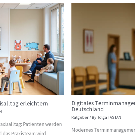
Digitales Terminmanage
salltag erleichtern
Deutschland
N
Ratgeber
/ By
Tolga TASTAN
axisalltag: Patienten werden
Modernes Terminmanagement al
d das Praxisteam wird