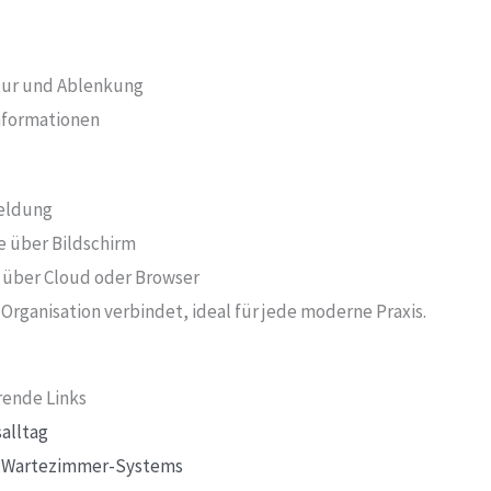
tur und Ablenkung
nformationen
meldung
e über Bildschirm
e über Cloud oder Browser
Organisation verbindet, ideal für jede moderne Praxis.
ende Links
salltag
t Wartezimmer-Systems