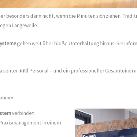
r besonders dann nicht, wenn die Minuten sich ziehen. Tradit
gegen Langeweile.
Systeme
gehen weit über bloße Unterhaltung hinaus. Sie infor
Patienten
und
Personal – und ein professioneller Gesamteindru
zimmer
ystem
verbindet
 Praxismanagement in einem.