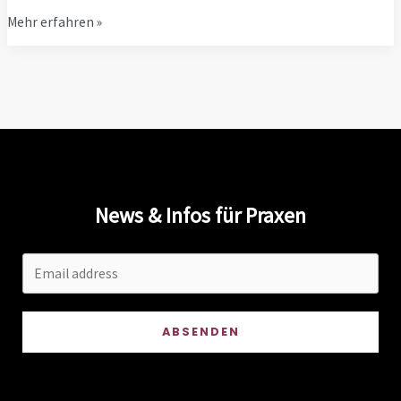
Warum
Mehr erfahren »
digitale
Aufrufsysteme
den
Praxisalltag
erleichtern
News & Infos für Praxen
ABSENDEN